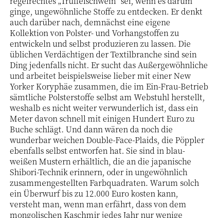
regelrechtes „Trüffelschwein“ sei, wenn es darum
ginge, ungewöhnliche Stoffe zu entdecken. Er denkt
auch darüber nach, demnächst eine eigene
Kollektion von Polster- und Vorhangstoffen zu
entwickeln und selbst produzieren zu lassen. Die
üblichen Verdächtigen der Textilbranche sind sein
Ding jedenfalls nicht. Er sucht das Außergewöhnliche
und arbeitet beispielsweise lieber mit einer New
Yorker Koryphäe zusammen, die im Ein-Frau-Betrieb
sämtliche Polsterstoffe selbst am Webstuhl herstellt,
weshalb es nicht weiter verwunderlich ist, dass ein
Meter davon schnell mit einigen Hundert Euro zu
Buche schlägt. Und dann wären da noch die
wunderbar weichen Double-Face-Plaids, die Pöppler
ebenfalls selbst entworfen hat. Sie sind in blau-
weißen Mustern erhältlich, die an die japanische
Shibori-Technik erinnern, oder in ungewöhnlich
zusammengestellten Farbquadraten. Warum solch
ein Überwurf bis zu 12.000 Euro kosten kann,
versteht man, wenn man erfährt, dass von dem
mongolischen Kaschmir jedes Jahr nur wenige