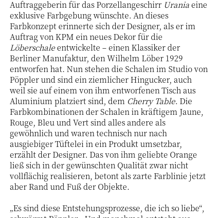
Auftraggeberin für das Porzellangeschirr
Urania
eine
exklusive Farbgebung wünschte. An dieses
Farbkonzept erinnerte sich der Designer, als er im
Auftrag von KPM ein neues Dekor für die
Löberschale
entwickelte – einen Klassiker der
Berliner Manufaktur, den Wilhelm Löber 1929
entworfen hat. Nun stehen die Schalen im Studio von
Pöppler und sind ein ziemlicher Hingucker, auch
weil sie auf einem von ihm entworfenen Tisch aus
Aluminium platziert sind, dem
Cherry Table
. Die
Farbkombinationen der Schalen in kräftigem Jaune,
Rouge, Bleu und Vert sind alles andere als
gewöhnlich und waren technisch nur nach
ausgiebiger Tüftelei in ein Produkt umsetzbar,
erzählt der Designer. Das von ihm geliebte Orange
ließ sich in der gewünschten Qualität zwar nicht
vollflächig realisieren, betont als zarte Farblinie jetzt
aber Rand und Fuß der Objekte.
„Es sind diese Entstehungsprozesse, die ich so liebe“,