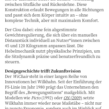
zwischen Sitzfläche und Rückenlehne. Diese
Konstruktion erlaubt Bewegungen in alle Richtungen
und passt sich dem Körper intuitiv an – ohne
komplexe Technik, aber mit maximalem Komfort.
Der Clou dabei: eine fein abgestimmte
Gewichtsregulierung, die sich über ein manuelles
Distanzstück individuell an Nutzer*innen zwischen
45 und 120 Kilogramm anpassen lässt. Die
Hebelmechanik nutzt physikalische Prinzipien, um
die Sitzdynamik präzise und benutzerfreundlich zu
steuern.
Designgeschichte trifft Zukunftsvision
Der
WiChair
steht in einer langen Reihe von
Innovationen bei Wilkhahn. Seit der Einführung der
FS-Linie im Jahr 1980 prägt das Unternehmen den
Begriff des „Bewegungssitzens“ maßgeblich. Mit
Modellen wie
Picto
(1992) oder
ON
(2009)
setzte
Wilkhahn immer wieder neue Maßstäbe – nicht nur
in puncto Ergonomie, sondern auch im Hinblick auf