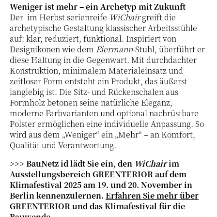
Weniger ist mehr – ein Archetyp mit Zukunft
Der im Herbst serienreife
WiChair
greift die
archetypische Gestaltung klassischer Arbeitsstühle
auf: klar, reduziert, funktional. Inspiriert von
Designikonen wie dem
Eiermann
-Stuhl, überführt er
diese Haltung in die Gegenwart. Mit durchdachter
Konstruktion, minimalem Materialeinsatz und
zeitloser Form entsteht ein Produkt, das äußerst
langlebig ist. Die Sitz- und Rückenschalen aus
Formholz betonen seine natürliche Eleganz,
moderne Farbvarianten und optional nachrüstbare
Polster ermöglichen eine individuelle Anpassung. So
wird aus dem „Weniger“ ein „Mehr“ – an Komfort,
Qualität und Verantwortung.
>>> BauNetz id lädt Sie ein, den
WiChair
im
Ausstellungsbereich GREENTERIOR auf dem
Klimafestival 2025 am 19. und 20. November in
Berlin kennenzulernen.
Erfahren Sie mehr über
GREENTERIOR und das Klimafestival für die
Bauwende.