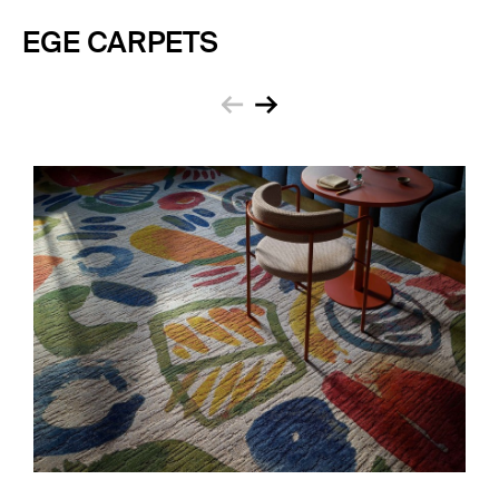
EGE CARPETS
zurück
weiter