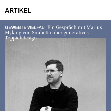
ARTIKEL
Ein Gespräch mit Marius
GEWEBTE VIELFALT
Myking von Snøhetta über generatives
Teppichdesign