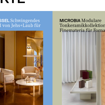
Schwingendes
Modulare
SSEL
MICROBIA
l von Jehs+Laub für
Tonkeramikkollektio
Finemateria für Forna