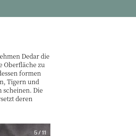
rnehmen Dedar die
e Oberfläche zu
tdessen formen
en, Tigern und
n scheinen. Die
rsetzt deren
5 / 11