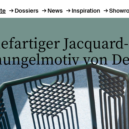
te
Dossiers
News
Inspiration
Showr
iefartiger Jacquard
chungelmotiv von D