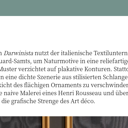
on
Darwinista
nutzt der italienische Textilunte
uard-Samts, um Naturmotive in eine reliefartig
Muster verzichtet auf plakative Konturen. Stat
 eine dichte Szenerie aus stilisierten Schlang
ckicht des flächigen Ornaments zu verschwinde
die naive Malerei eines Henri Rousseau und übe
n die grafische Strenge des Art déco.