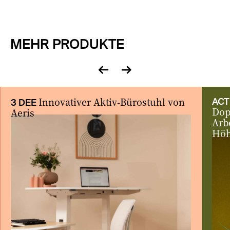
MEHR PRODUKTE
zurück
vor
Innovativer Aktiv-Bürostuhl von
ACT
3 DEE
Dop
Aeris
Arb
Höh