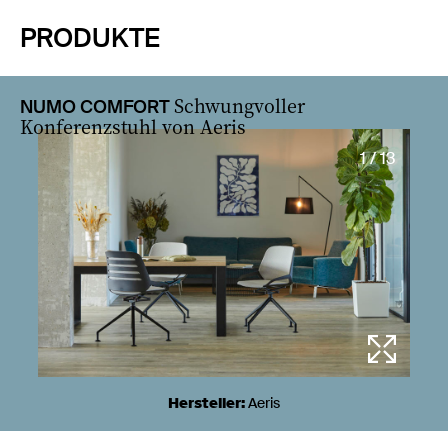
PRODUKTE
Schwungvoller
NUMO COMFORT
Konferenzstuhl von Aeris
1 / 13
Hersteller:
Aeris