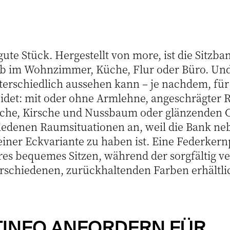
gute Stück. Hergestellt von more, ist die Sitzban
 ob im Wohnzimmer, Küche, Flur oder Büro. Un
erschiedlich aussehen kann – je nachdem, für
idet: mit oder ohne Armlehne, angeschrägter 
iche, Kirsche und Nussbaum oder glänzenden
hiedenen Raumsituationen an, weil die Bank ne
einer Eckvariante zu haben ist. Eine Federker
res bequemes Sitzen, während der sorgfältig ve
rschiedenen, zurückhaltenden Farben erhältlic
INFO ANFORDERN FÜR