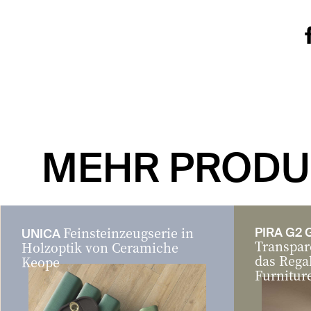
MEHR PRODU
Feinsteinzeugserie in
PIRA G2 
UNICA
Transpar
Holzoptik von Ceramiche
das Rega
Keope
Furnitur