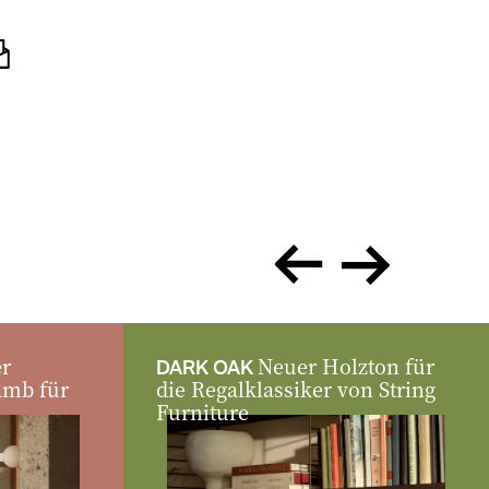
zurück
vor
er
Neuer Holzton für
DARK OAK
amb für
die Regalklassiker von String
Furniture