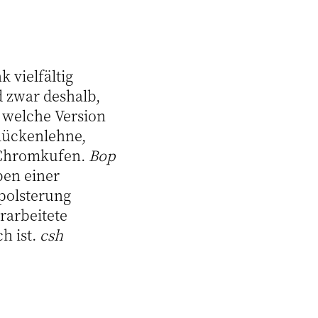
k vielfältig
d zwar deshalb,
 welche Version
Rückenlehne,
 Chromkufen.
Bop
ben einer
npolsterung
rarbeitete
h ist.
csh