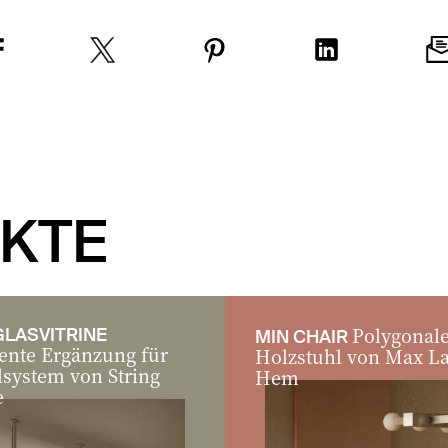
KTE
Polygonal
GLASVITRINE
MIN CHAIR
ente Ergänzung für
Holzstuhl von Max L
lsystem von String
Hem
e