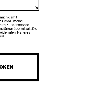
 mich damit
nze GmbH meine
 zum Kundenservice
pfänger übermittelt. Die
t widerrufen. Näheres
eis
.
ICKEN