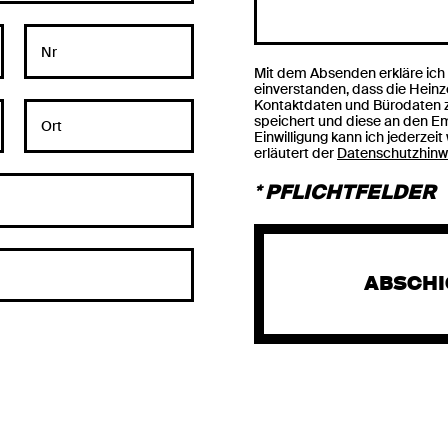
Nr
Mit dem Absenden erkläre ich
einverstanden, dass die Hei
Kontaktdaten und Bürodaten
speichert und diese an den Em
Ort
Einwilligung kann ich jederzei
erläutert der
Datenschutzhinw
* PFLICHTFELDER
ABSCH