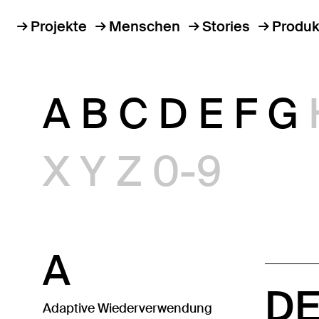
Projekte
Menschen
Stories
Produk
A
B
C
D
E
F
G
X
Y
Z
0-9
A
DE
Adaptive Wiederverwendung