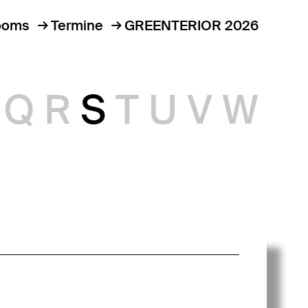
ooms
Termine
GREENTERIOR 2026
Q
R
S
T
U
V
W