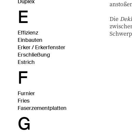
Duplex
anstoßen
E
Die
Dekl
zwischen
Effizienz
Schwerpu
Einbauten
Erker / Erkerfenster
Erschließung
Estrich
F
Furnier
Fries
Faserzementplatten
G