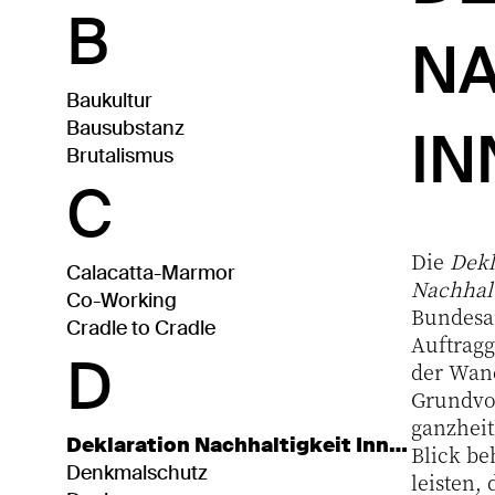
B
NA
Baukultur
Bausubstanz
IN
Brutalismus
C
Die
Dekl
Calacatta-Marmor
Nachhalt
Co-Working
Bundesar
Cradle to Cradle
Auftragg
D
der Wand
Grundvor
ganzheit
Deklaration Nachhaltigkeit Innenarchitektur
Blick be
Denkmalschutz
leisten,