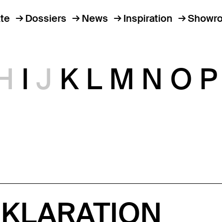
te
Dossiers
News
Inspiration
Showr
H
I
J
K
L
M
N
O
P
KLARATION