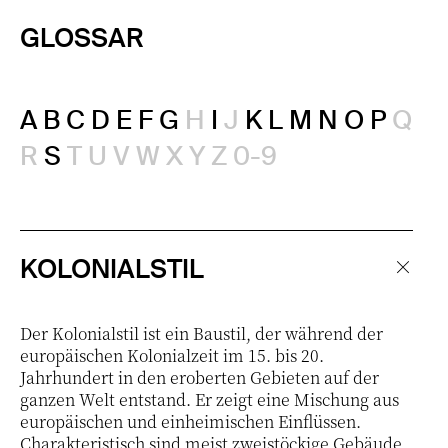
GLOSSAR
A
B
C
D
E
F
G
H
I
J
K
L
M
N
O
P
Q
R
S
T
U
V
W
X
Y
Z
0-9
KOLONIALSTIL
Der Kolonialstil ist ein Baustil, der während der
europäischen Kolonialzeit im 15. bis 20.
Jahrhundert in den eroberten Gebieten auf der
ganzen Welt entstand. Er zeigt eine Mischung aus
europäischen und einheimischen Einflüssen.
Charakteristisch sind meist zweistöckige Gebäude