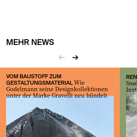
MEHR NEWS
zurück
vor
VOM BAUSTOFF ZUM
REN
Wie
Snø
GESTALTUNGSMATERIAL
Godelmann seine Designkollektionen
Inst
unter der Marke Gravelli neu bündelt