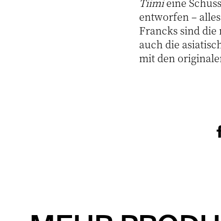
Tiimi
eine Schüss
entworfen – alle
Francks sind die 
auch die asiatis
mit den original