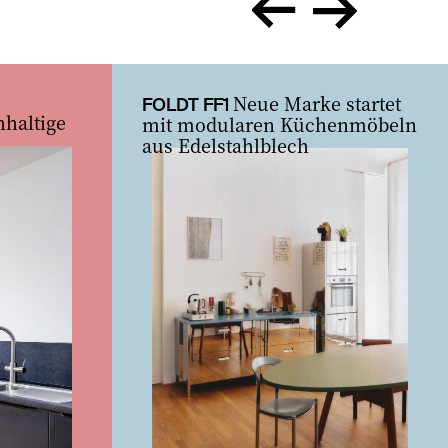
zurück
vor
Neue Marke startet
FOLDT FF1
haltige
mit modularen Küchenmöbeln
aus Edelstahlblech