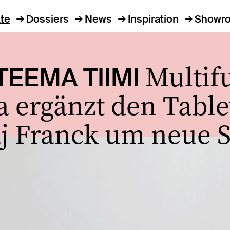
te
Dossiers
News
Inspiration
Showr
Multif
TEEMA TIIMI
la ergänzt den Tabl
aj Franck um neue 