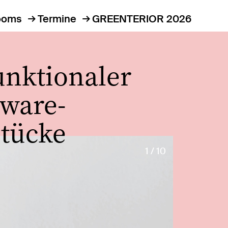
ooms
Termine
GREENTERIOR 2026
unktionaler
eware-
Stücke
1 / 10