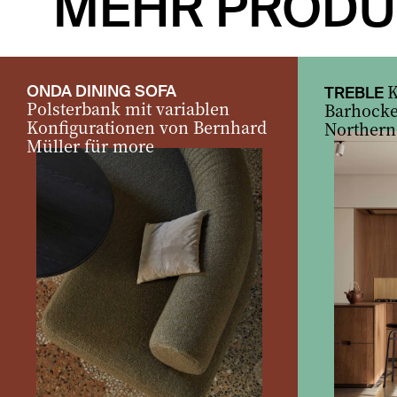
MEHR PRODU
K
ONDA DINING SOFA
TREBLE
Polsterbank mit variablen
Barhocke
Konfigurationen von Bernhard
Northern
Müller für more