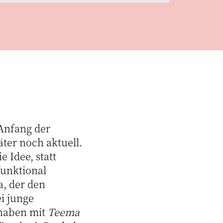
Anfang der
ter noch aktuell.
 Idee, statt
funktional
a, der den
i junge
 haben mit
Teema