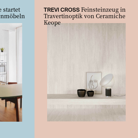
zurück
vor
 startet
Feinsteinzeug in
TREVI CROSS
enmöbeln
Travertinoptik von Ceramiche
Keope