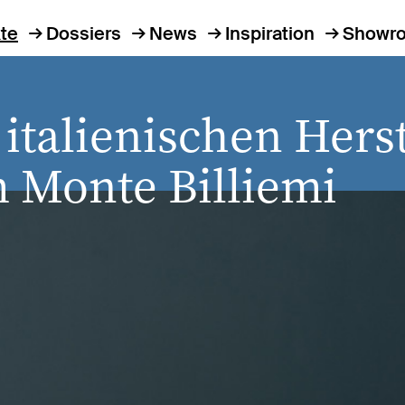
te
Dossiers
News
Inspiration
Showr
talienischen Herste
 Monte Billiemi