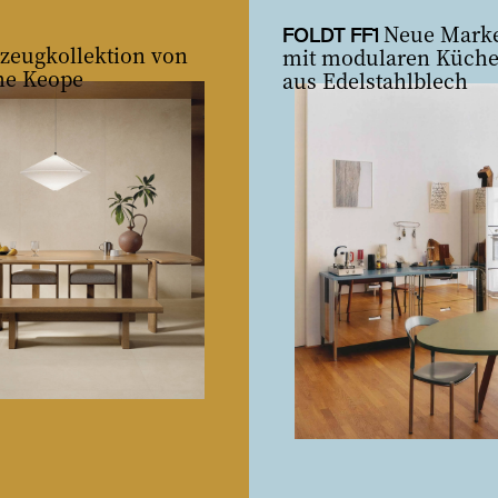
Neue Marke
FOLDT FF1
nzeugkollektion von
mit modularen Küch
he Keope
aus Edelstahlblech