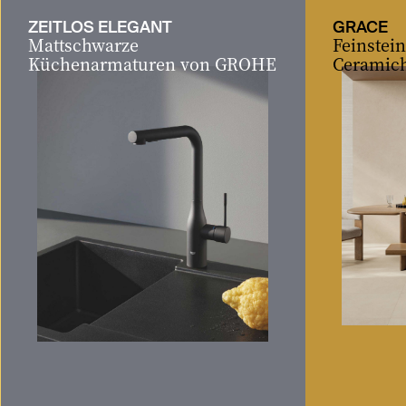
ZEITLOS ELEGANT
GRACE
Mattschwarze
Feinstei
Küchenarmaturen von GROHE
Ceramic