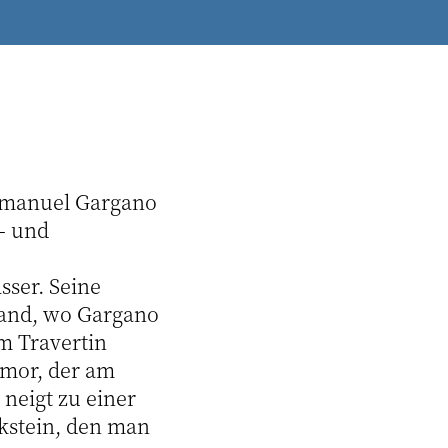
 Emanuel Gargano
- und
ser. Seine
land, wo Gargano
m Travertin
rmor, der am
neigt zu einer
rkstein, den man