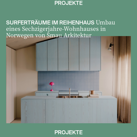
PROJEKTE
Umbau
SURFERTRÄUME IM REIHENHAUS
eines Sechzigerjahre-Wohnhauses in
Norwegen von Smau Arkitektur
PROJEKTE