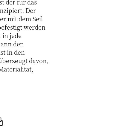
t der für das
zipiert: Der
er mit dem Seil
befestigt werden
 in jede
kann der
st in den
 überzeugt davon,
aterialität,