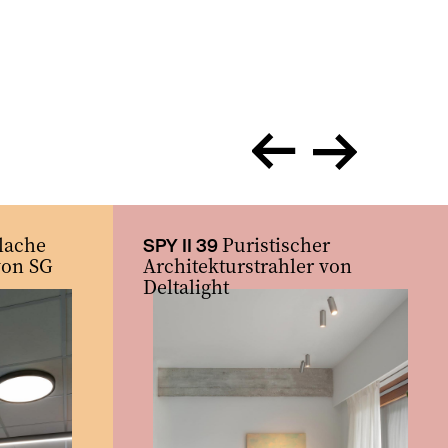
zurück
vor
lache
Puristischer
SPY II 39
von SG
Architekturstrahler von
Deltalight