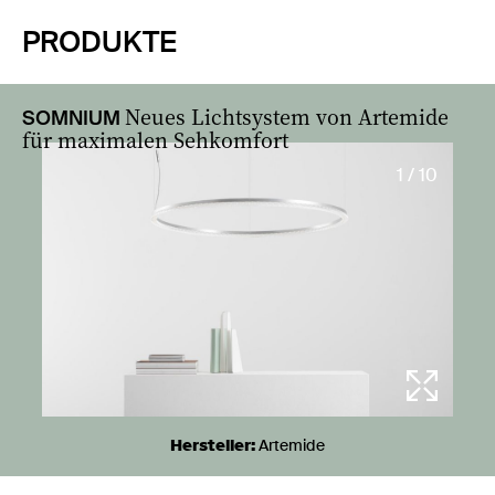
PRODUKTE
Neues Lichtsystem von Artemide
SOMNIUM
für maximalen Sehkomfort
1 / 10
Hersteller:
Artemide