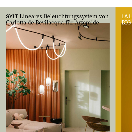
zurück
vor
Lineares Beleuchtungssystem von
SYLT
LA 
Carlotta de Bevilacqua für Artemide
BIG