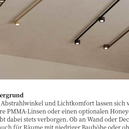
tergrund
 Abstrahlwinkel und Lichtkomfort lassen sich v
re PMMA-Linsen oder einen optionalen Honeyc
bt dabei stets verborgen. Ob an Wand oder Dec
auch für Räume mit niedriger Bauhöhe oder oh