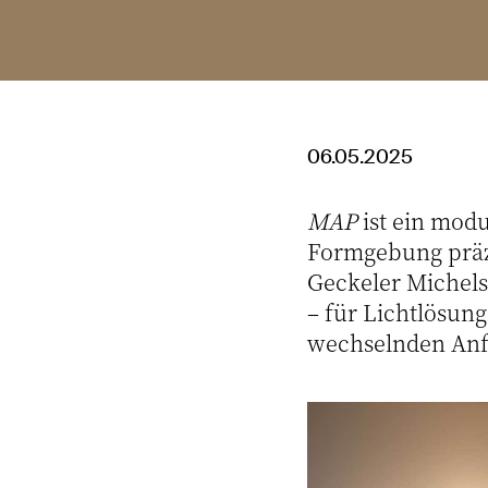
06.05.2025
MAP
ist ein mod
Formgebung präz
Geckeler Michels,
– für Lichtlösun
wechselnden Anf