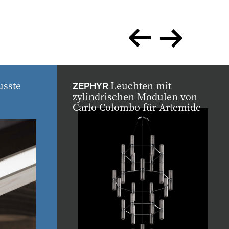
zurück
vor
usste
Leuchten mit
ZEPHYR
zylindrischen Modulen von
Carlo Colombo für Artemide