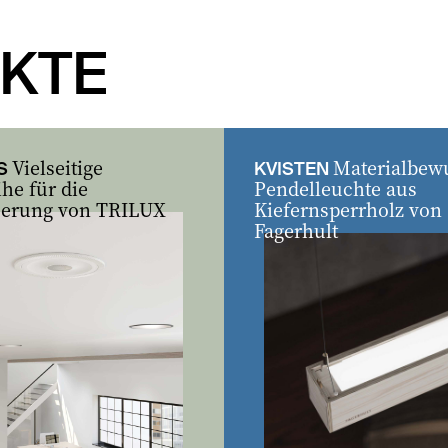
KTE
Vielseitige
Materialbew
S
KVISTEN
he für die
Pendelleuchte aus
uerung von TRILUX
Kiefernsperrholz von
Fagerhult