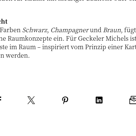
cht
n Farben
Schwarz
,
Champagner
und
Braun
, füg
che Raumkonzepte ein. Für Geckeler Michels is
te im Raum – inspiriert vom Prinzip einer Kart
n werden.