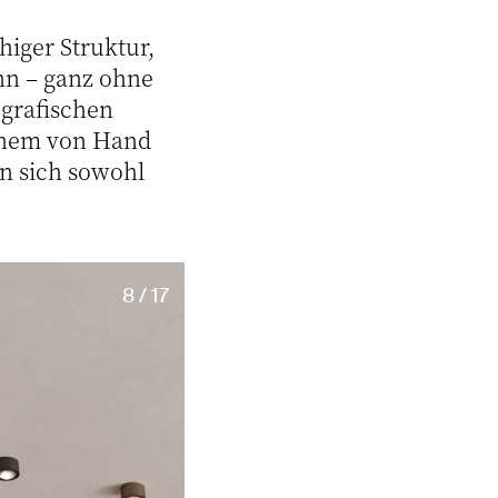
higer Struktur,
nn – ganz ohne
 grafischen
einem von Hand
en sich sowohl
8 / 17