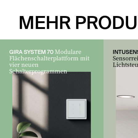
MEHR PRODU
Modulare
GIRA SYSTEM 70
INTUSEN
Flächenschalterplattform mit
Sensorrei
vier neuen
Lichtste
Schalterprogrammen