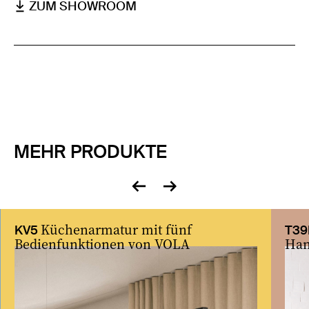
ZUM SHOWROOM
MEHR PRODUKTE
zurück
vor
Küchenarmatur mit fünf
KV5
T39
Bedienfunktionen von VOLA
Han