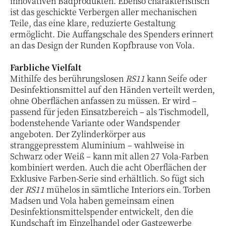
innovativen Badprodukten. Ebenso charakteristisch
ist das geschickte Verbergen aller mechanischen
Teile, das eine klare, reduzierte Gestaltung
ermöglicht. Die Auffangschale des Spenders erinnert
an das Design der Runden Kopfbrause von Vola.
Farbliche Vielfalt
Mithilfe des berührungslosen
RS11
kann Seife oder
Desinfektionsmittel auf den Händen verteilt werden,
ohne Oberflächen anfassen zu müssen. Er wird –
passend für jeden Einsatzbereich – als Tischmodell,
bodenstehende Variante oder Wandspender
angeboten. Der Zylinderkörper aus
stranggepresstem Aluminium – wahlweise in
Schwarz oder Weiß – kann mit allen 27 Vola-Farben
kombiniert werden. Auch die acht Oberflächen der
Exklusive Farben-Serie sind erhältlich. So fügt sich
der
RS11
mühelos in sämtliche Interiors ein. Torben
Madsen und Vola haben gemeinsam einen
Desinfektionsmittelspender entwickelt, den die
Kundschaft im Einzelhandel oder Gastgewerbe