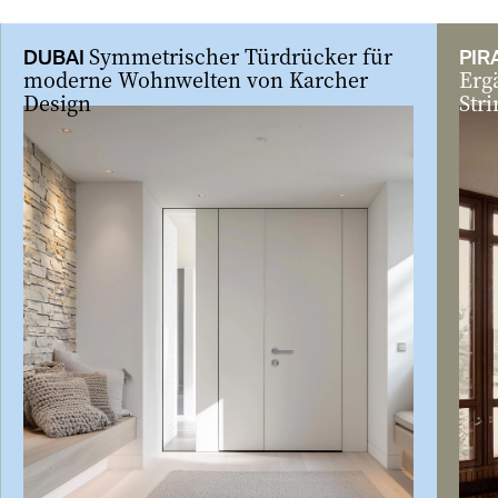
zurück
vor
Symmetrischer Türdrücker für
DUBAI
PIR
moderne Wohnwelten von Karcher
Erg
Design
Stri