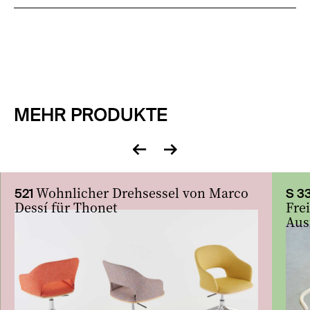
MEHR PRODUKTE
zurück
vor
Wohnlicher Drehsessel von Marco
521
S 3
Dessí für Thonet
Fre
Aus