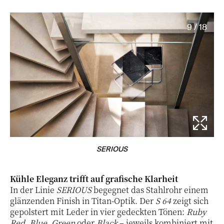
9 / 18
SERIOUS
Kühle Eleganz trifft auf grafische Klarheit
In der Linie
SERIOUS
begegnet das Stahlrohr einem
glänzenden Finish in Titan-Optik. Der
S 64
zeigt sich
gepolstert mit Leder in vier gedeckten Tönen:
Ruby
Red
,
Blue
,
Green
oder
Black
– jeweils kombiniert mit