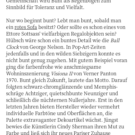
Gemeinschaft wird Bunt als Regenbogen zum
Sinnbild für Toleranz und Vielfalt.
Nur wo beginnt bunt? Lebt man bunt, sobald man
ein
rotes Sofa
besitzt? Oder sollte es schon eines von
Ettore Sottsass' vielfarbigen Regalobjekten sein?
Hübsch wäre schon ein buntes Detail wie die
Ball
Clock
von George Nelson. In Pop-Art-Zeiten
jedenfalls und in den wilden Siebzigern konnte es
nicht bunt genug zugehen. Mit gutem Beispiel voran
ging die farbenfrohe wie anschmiegsame
Wohninszenierung
Visiona II
von Verner Panton
1970. Bunt gleich Zukunft, lautete das Motto. Darauf
folgten schwarz-chromglänzende und Memphis-
schräge Achtziger, quietschbunte Neunziger und
schließlich die nüchternen Nullerjahre. Erst in den
letzten Jahren bieten Hersteller wieder vermehrt
individuelle Farbtöne und Oberflächen an, die
Palette extravaganter Dekoartikel wächst. Jüngst
bewies die Künstlerin Cindy Sherman ihren Mut zu
Farbe und ließ sich ihr neues Pariser Zuhause