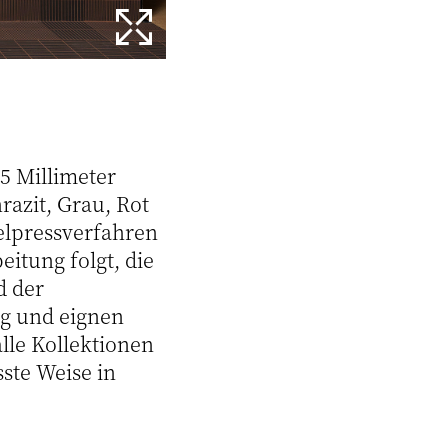
15 Millimeter
razit, Grau, Rot
elpressverfahren
itung folgt, die
d der
ig und eignen
lle Kollektionen
te Weise in