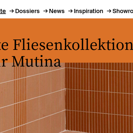
te
Dossiers
News
Inspiration
Showr
te Fliesenkollektio
ür Mutina