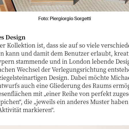
Foto: Piergiorgio Sorgetti
es Design
r Kollektion ist, dass sie auf so viele verschie
 kann und damit dem Benutzer erlaubt, kreativ
Zypern stammende und in London lebende Desig
achen Wechsel der Verlegungsrichtung entstehe
ziegelsteinartigen Design. Dabei möchte Micha
Entwurfs auch eine Gliederung des Raums ermög
iesenflächen mit „einer Reihe von perfekt zuge
pichen“, die „jeweils ein anderes Muster haben
Aktivität markieren“.