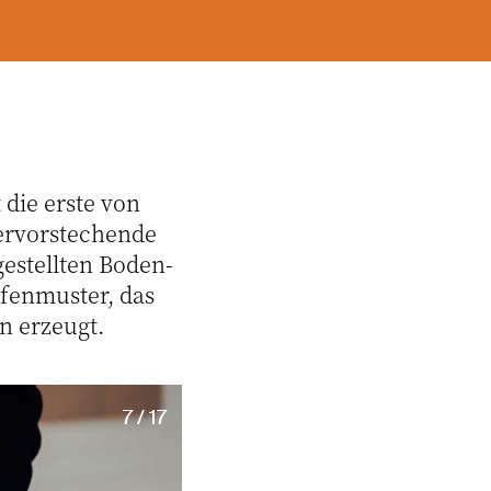
 die erste von
ervorstechende
estellten Boden-
ifenmuster, das
n erzeugt.
7 / 17