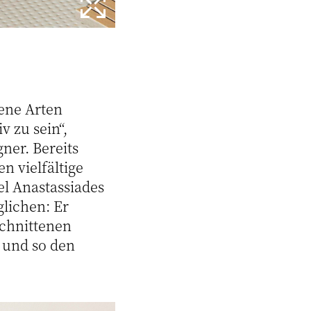
dene Arten
 zu sein“,
ner. Bereits
n vielfältige
el Anastassiades
lichen: Er
schnittenen
 und so den