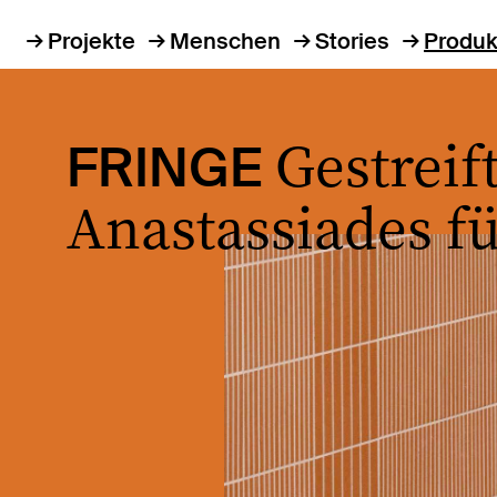
Projekte
Menschen
Stories
Produk
Gestreif
FRINGE
Anastassiades f