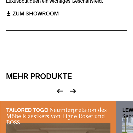
Luxusboutiquen ein wichtiges Geschäftsfeld.
ZUM SHOWROOM
MEHR PRODUKTE
zurück
vor
Neuinterpretation des
TAILORED TOGO
LE
Möbelklassikers von Ligne Roset und
Seb
BOSS