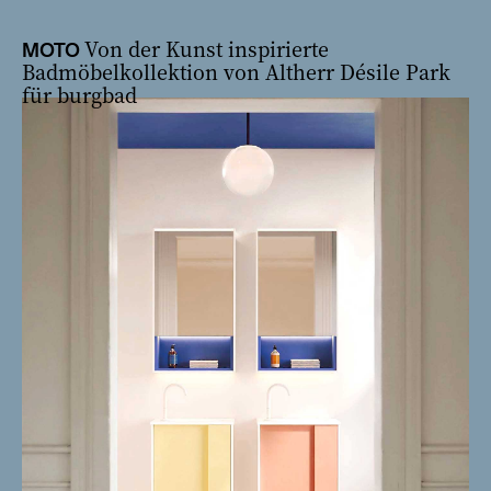
Von der Kunst inspirierte
MOTO
Badmöbelkollektion von Altherr Désile Park
für burgbad