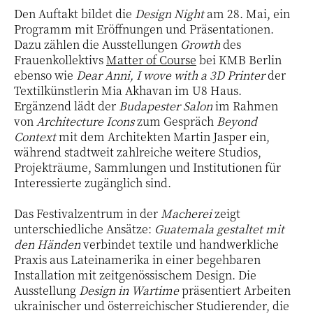
Den Auftakt bildet die
Design Night
am 28. Mai, ein
Programm mit Eröffnungen und Präsentationen.
Dazu zählen die Ausstellungen
Growth
des
Frauenkollektivs
Matter of Course
bei KMB Berlin
ebenso wie
Dear Anni, I wove with a 3D Printer
der
Textilkünstlerin Mia Akhavan im U8 Haus.
Ergänzend lädt der
Budapester Salon
im Rahmen
von
Architecture Icons
zum Gespräch
Beyond
Context
mit dem Architekten Martin Jasper ein,
während stadtweit zahlreiche weitere Studios,
Projekträume, Sammlungen und Institutionen für
Interessierte zugänglich sind.
Das Festivalzentrum in der
Macherei
zeigt
unterschiedliche Ansätze:
Guatemala gestaltet mit
den Händen
verbindet textile und handwerkliche
Praxis aus Lateinamerika in einer begehbaren
Installation mit zeitgenössischem Design. Die
Ausstellung
Design in Wartime
präsentiert Arbeiten
ukrainischer und österreichischer Studierender, die