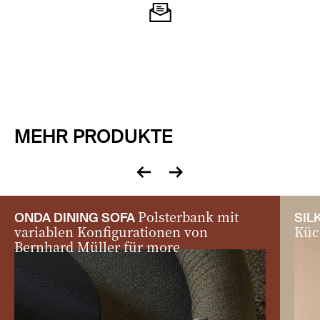
MEHR PRODUKTE
zurück
vor
Polsterbank mit
ONDA DINING SOFA
SIL
variablen Konfigurationen von
Küc
Bernhard Müller für more