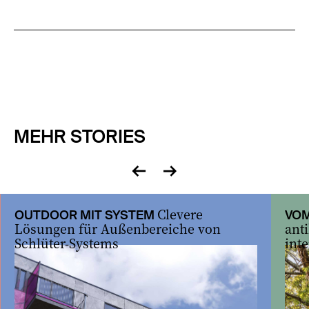
MEHR STORIES
zurück
vor
Clevere
OUTDOOR MIT SYSTEM
VOM
Lösungen für Außenbereiche von
ant
Schlüter-Systems
inte