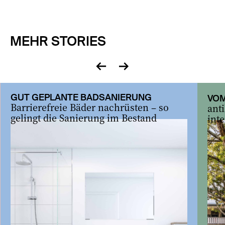
MEHR STORIES
zurück
vor
GUT GEPLANTE BADSANIERUNG
VOM
Barrierefreie Bäder nachrüsten – so
ant
gelingt die Sanierung im Bestand
inte