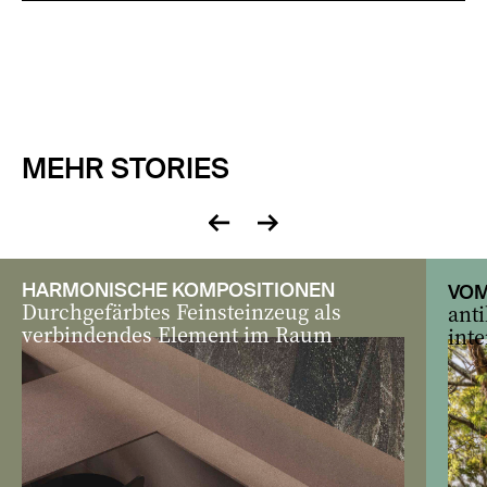
MEHR STORIES
zurück
vor
HARMONISCHE KOMPOSITIONEN
VOM
Durchgefärbtes Feinsteinzeug als
ant
verbindendes Element im Raum
inte