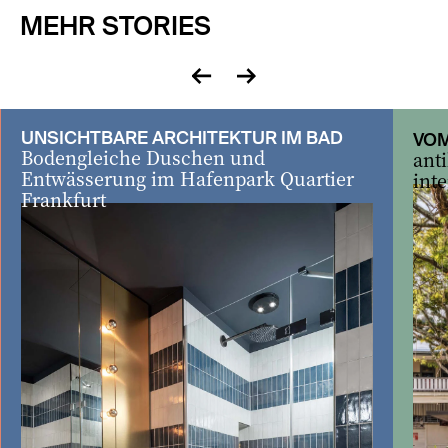
MEHR STORIES
zurück
vor
UNSICHTBARE ARCHITEKTUR IM BAD
VOM
Bodengleiche Duschen und
ant
Entwässerung im Hafenpark Quartier
inte
Frankfurt