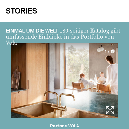
STORIES
180-seitiger Katalog gibt
EINMAL UM DIE WELT
umfassende Einblicke in das Portfolio von
Vola
1 / 11
Partner:
VOLA