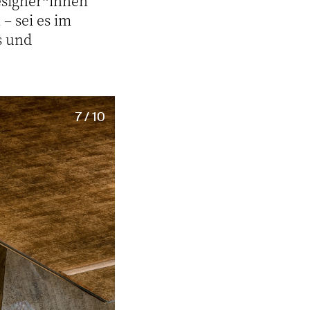
esigner*innen
– sei es im
s und
7 / 10