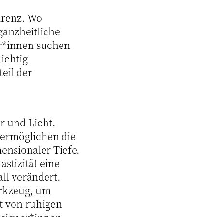
ärenz. Wo
ganzheitliche
er*innen suchen
ichtig
eil der
ur und Licht.
ermöglichen die
ensionaler Tiefe.
astizität eine
ll verändert.
erkzeug, um
t von ruhigen