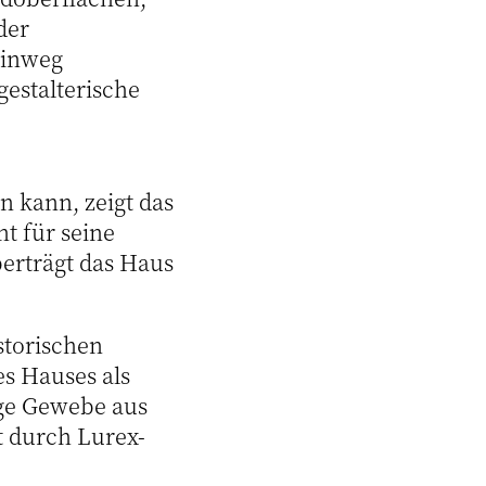
der
hinweg
estalterische
n kann, zeigt das
t für seine
berträgt das Haus
storischen
es Hauses als
ige Gewebe aus
t durch Lurex-