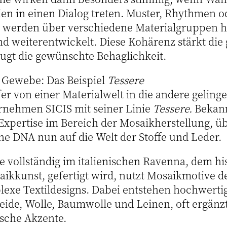
ien in einen Dialog treten. Muster, Rhythmen o
werden über verschiedene Materialgruppen 
weiterentwickelt. Diese Kohärenz stärkt die g
eugt die gewünschte Behaglichkeit.
Gewebe: Das Beispiel
Tessere
er von einer Materialwelt in die andere gelinge
ernehmen SICIS mit seiner Linie
Tessere.
Bekann
Expertise im Bereich der Mosaikherstellung, ü
che DNA nun auf die Welt der Stoffe und Leder.
ie vollständig im italienischen Ravenna, dem hi
ikkunst, gefertigt wird, nutzt Mosaikmotive d
lexe Textildesigns. Dabei entstehen hochwert
Seide, Wolle, Baumwolle und Leinen, oft ergänz
ische Akzente.