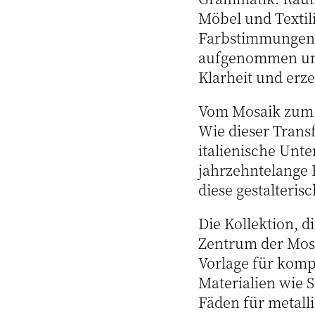
Möbel und Textil
Farbstimmungen 
aufgenommen und 
Klarheit und erz
Vom Mosaik zum 
Wie dieser Transf
italienische Unt
jahrzehntelange 
diese gestalteris
Die Kollektion, d
Zentrum der Mosa
Vorlage für komp
Materialien wie 
Fäden für metall