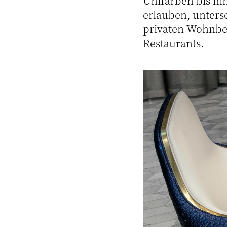
Unifarben bis hi
erlauben, unters
privaten Wohnber
Restaurants.