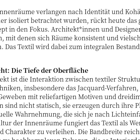
Innenräume verlangen nach Identität und Koh
r isoliert betrachtet wurden, rückt heute das 
pt in den Fokus. Architekt*innen und Design
 mit denen sich Räume konsistent und vielsch
. Das Textil wird dabei zum integralen Bestandt
ht: Die Tiefe der Oberfläche
ekt ist die Interaktion zwischen textiler Strukt
niken, insbesondere das Jacquard-Verfahren, 
Geweben mit reliefartigen Motiven und dreidim
 sind nicht statisch, sie erzeugen durch ihre Pl
suelle Wahrnehmung, die sich je nach Lichteinfa
ultur der Innenräume fungiert das Textil als W
 Charakter zu verleihen. Die Bandbreite reich