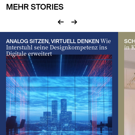
MEHR STORIES
zurück
vor
Wie
ANALOG SITZEN, VIRTUELL DENKEN
SC
Interstuhl seine Designkompetenz ins
in 
Digitale erweitert