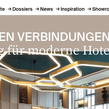
te
Dossiers
News
Inspiration
Showr
TEN VERBINDUNGE
g für moderne Hote