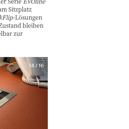
der Serie
EVOline
m Sitzplatz
kFlip
-Lösungen
Zustand bleiben
elbar zur
14 / 16