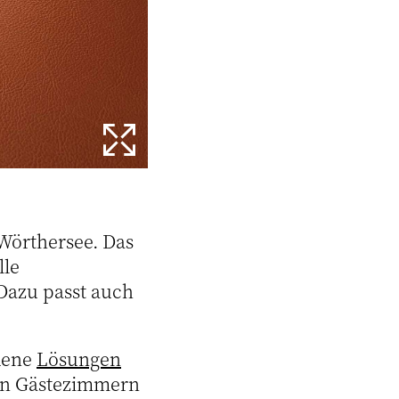
örthersee. Das
lle
Dazu passt auch
edene
Lösungen
en Gästezimmern