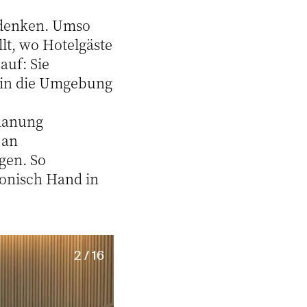
udenken. Umso
llt, wo Hotelgäste
auf: Sie
h in die Umgebung
planung
 an
gen. So
monisch Hand in
2 / 16