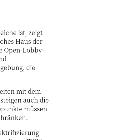
iche ist, zeigt
isches Haus der
e Open-Lobby-
und
mgebung, die
beiten mit dem
 steigen auch die
depunkte müssen
chränken.
ektrifizierung