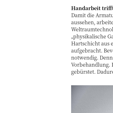
Handarbeit triff
Damit die Armatu
aussehen, arbeit
Weltraumtechnolo
„physikalische G
Hartschicht aus 
aufgebracht. Bevo
notwendig. Denn 
Vorbehandlung. D
gebürstet. Dadurc