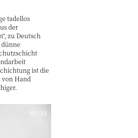
e tadellos
us der
n“, zu Deutsch
m dünne
Schutzschicht
andarbeit
chichtung ist die
 von Hand
higer.
10 / 23