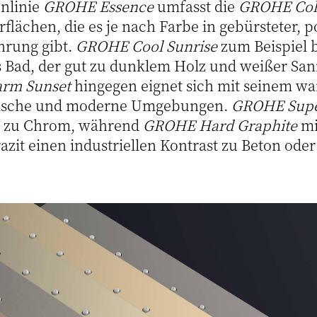
nlinie
GROHE Essence
umfasst die
GROHE Colo
rflächen, die es je nach Farbe in gebürsteter, p
hrung gibt.
GROHE Cool Sunrise
zum Beispiel b
s Bad, der gut zu dunklem Holz und weißer Sa
rm Sunset
hingegen eignet sich mit seinem w
ssische und moderne Umgebungen.
GROHE Supe
ve zu Chrom, während
GROHE Hard Graphite
mi
zit einen industriellen Kontrast zu Beton ode