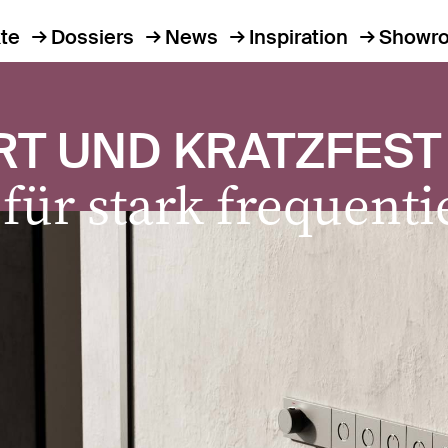
te
Dossiers
News
Inspiration
Showr
T UND KRATZFEST
für stark frequenti