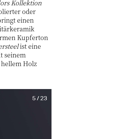
rs Kollektion
olierter oder
ringt einen
nitärkeramik
armen Kupferton
rsteel
ist eine
t seinem
r hellem Holz
5 / 23