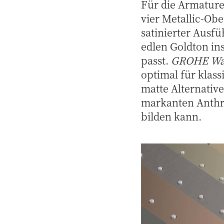
Für die Armature
vier Metallic-Obe
satinierter Ausfü
edlen Goldton in
passt.
GROHE Wa
optimal für kla
matte Alternati
markanten Anthra
bilden kann.