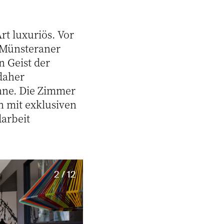
rt luxuriös. Vor
n Münsteraner
n Geist der
daher
nne. Die Zimmer
n mit exklusiven
darbeit
2 / 12