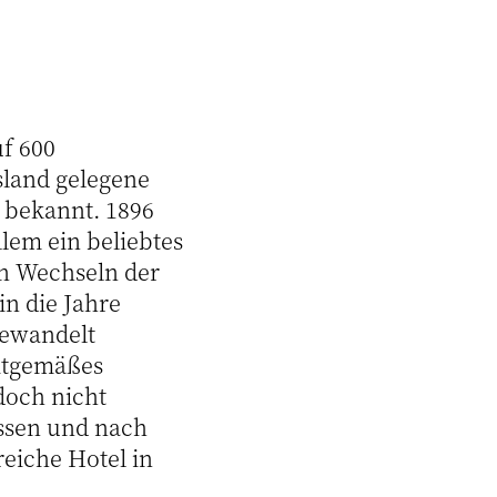
f 600
land gelegene
t bekannt. 1896
llem ein beliebtes
n Wechseln der
in die Jahre
ewandelt
itgemäßes
doch nicht
issen und nach
reiche Hotel in