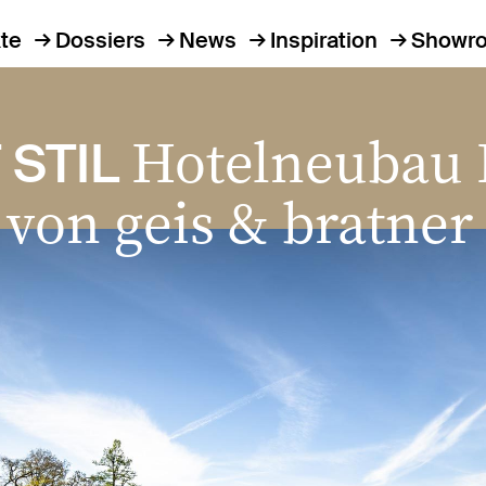
te
Dossiers
News
Inspiration
Showr
Hotelneubau 
STIL
von geis & bratner