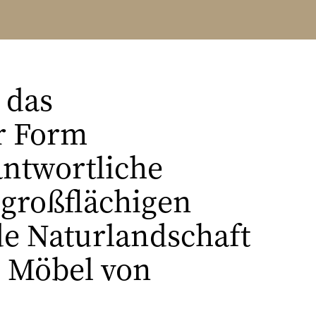
 das
er Form
antwortliche
 großflächigen
e Naturlandschaft
n Möbel von