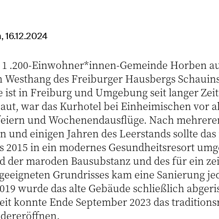
, 16.12.2024
r 1 .200-Einwohner*innen-Gemeinde Horben au
Westhang des Freiburger Hausbergs Schauins
 ist in Freiburg und Umgebung seit langer Zei
baut, war das Kurhotel bei Einheimischen vor a
enfeiern und Wochenendausflüge. Nach mehrere
 und einigen Jahren des Leerstands sollte das 
2015 in ein modernes Gesundheitsresort umg
d der maroden Bausubstanz und des für ein ze
geeigneten Grundrisses kam eine Sanierung je
2019 wurde das alte Gebäude schließlich abger
zeit konnte Ende September 2023 das traditions
edereröffnen.