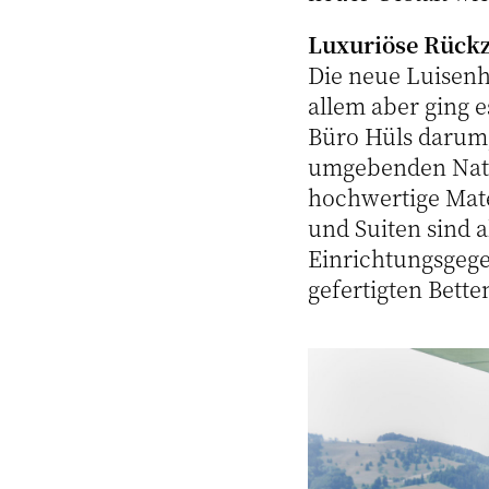
Luxuriöse Rück
Die neue Luisenhö
allem aber ging 
Büro Hüls darum,
umgebenden Natu
hochwertige Mate
und Suiten sind a
Einrichtungsgege
gefertigten Bette