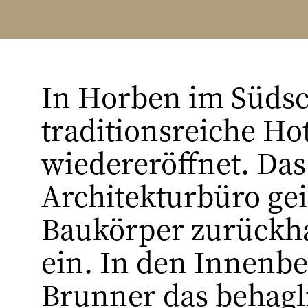
In Horben im Süds
traditionsreiche H
wiedereröffnet. Das
Architekturbüro gei
Baukörper zurückha
ein. In den Innenb
Brunner das behagl