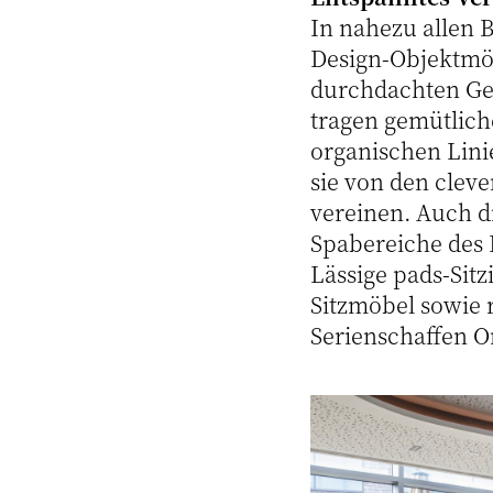
In nahezu allen 
Design-Objektmöb
durchdachten Ges
tragen gemütlic
organischen Lini
sie von den clev
vereinen. Auch d
Spabereiche des 
Lässige pads-Sitz
Sitzmöbel sowie
Serienschaffen O