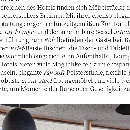
Bereichen des Hotels finden sich Möbelstücke 
elherstellers Brunner. Mit ihrer ebenso elega
taltung sorgen sie für zeitgemäßen Komfort.
he
ray lounge-
und der arretierbare Sessel
arte
enführung zum Wohlbefinden der Gäste bei. Be
eren
valet
-Beistelltischen, die Tisch- und Tablet
ie wohnlich eingerichteten Aufenthalts-, Loun
Hotels bieten viele Möglichkeiten zum entspan
inseln, elegante
ray soft-
Polsterstühle, flexible
 robuste
crona steel
-Loungemöbel und viele wei
rte, um Momente der Ruhe oder Geselligkeit z