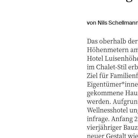
von Nils Schellmann
Das oberhalb de
Höhenmetern am 
Hotel Luisenhöhe
im Chalet-Stil er
Ziel für Famili
Eigentümer*innen
gekommene Haus 
werden. Aufgrun
Wellnesshotel un
infrage. Anfang 
vierjähriger Bau
neuer Gestalt wi