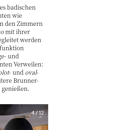
des badischen
nten wie
 In den Zimmern
mo
mit ihrer
gleitet werden
tfunktion
ge- und
nten Verweilen:
plot
- und
oval
-
tere Brunner-
u genießen.
4 / 12