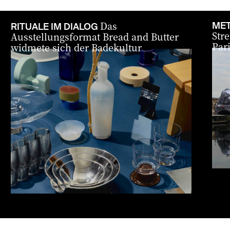
zurück
vor
Das
MET
RITUALE IM DIALOG
Stre
Ausstellungsformat Bread and Butter
Par
widmete sich der Badekultur