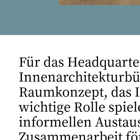
Für das Headquarter
Innenarchitekturbür
Raumkonzept, das I
wichtige Rolle spie
informellen Austau
Zusammenarbeit fö