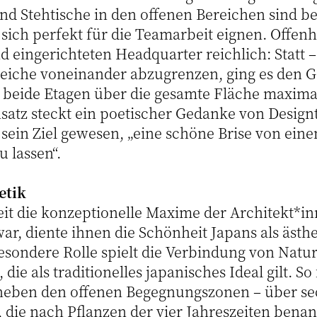
nd Stehtische in den offenen Bereichen sind be
ie sich perfekt für die Teamarbeit eignen. Offenh
d eingerichteten Headquarter reichlich: Statt 
eiche voneinander abzugrenzen, ging es den G
 beide Etagen über die gesamte Fläche maximal
satz steckt ein poetischer Gedanke von Design
 sein Ziel gewesen, „eine schöne Brise von ei
 lassen“.
etik
t die konzeptionelle Maxime der Architekt*i
r, diente ihnen die Schönheit Japans als ästhe
besondere Rolle spielt die Verbindung von Natu
ie als traditionelles japanisches Ideal gilt. So
neben den offenen Begegnungszonen – über sec
, die nach Pflanzen der vier Jahreszeiten bena