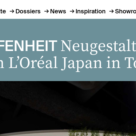
te
Dossiers
News
Inspiration
Showr
Neugestal
FENHEIT
 L’Oréal Japan in 