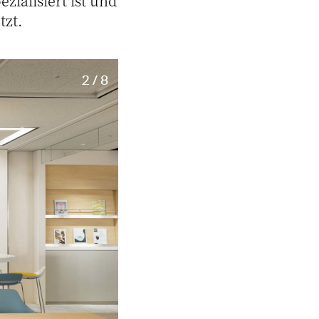
ialisiert ist und
tzt.
2 / 8