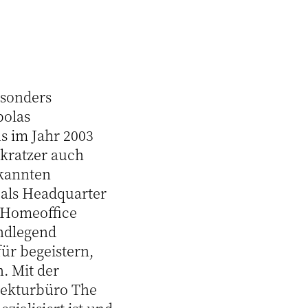
esonders
polas
s im Jahr 2003
nkratzer auch
ekannten
 als Headquarter
 Homeoffice
undlegend
ür begeistern,
. Mit der
tekturbüro The