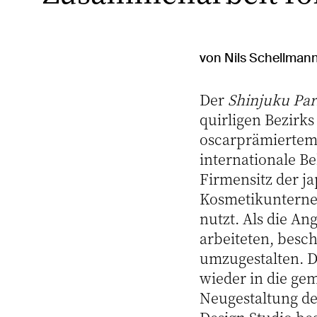
von Nils Schellman
Der
Shinjuku Pa
quirligen Bezirks
oscarprämiertem 
internationale B
Firmensitz der j
Kosmetikunterneh
nutzt. Als die A
arbeiteten, besc
umzugestalten. Da
wieder in die g
Neugestaltung de