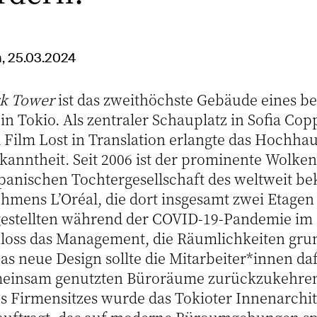
n, 25.03.2024
rk Tower
ist das zweithöchste Gebäude eines b
 in Tokio. Als zentraler Schauplatz in Sofia Cop
Film Lost in Translation erlangte das Hochhau
ekanntheit. Seit 2006 ist der prominente Wolke
apanischen Tochtergesellschaft des weltweit b
mens L’Oréal, die dort insgesamt zwei Etagen
ngestellten während der COVID-19-Pandemie im
hloss das Management, die Räumlichkeiten gr
s neue Design sollte die Mitarbeiter*innen daf
emeinsam genutzten Büroräume zurückzukehren
s Firmensitzes wurde das Tokioter Innenarchi