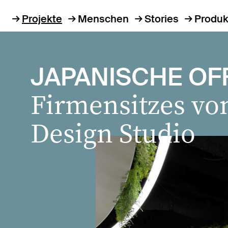
Projekte
Menschen
Stories
Produk
JAPANISCHE OF
Firmensitzes von
Design Studio