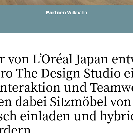
Partner:
Wilkhahn
 von L’Oréal Japan ent
o The Design Studio ei
nteraktion und Teamwo
len dabei Sitzmöbel vo
sch einladen und hybr
rdern.