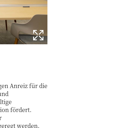
gen Anreiz für die
und
ltige
ion fördert.
r
geregt werden.