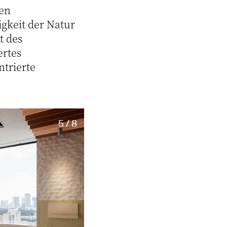
ten
igkeit der Natur
t des
ertes
trierte
5 / 8