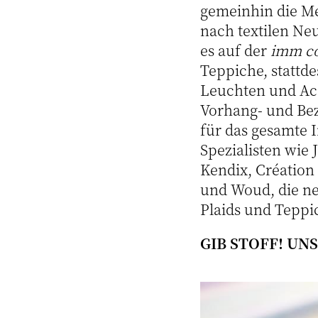
gemeinhin die Me
nach textilen Ne
es auf der
imm c
Teppiche, stattd
Leuchten und Acce
Vorhang- und Bez
für das gesamte 
Spezialisten wie
Kendix, Création
und Woud, die ne
Plaids und Teppi
GIB STOFF! U