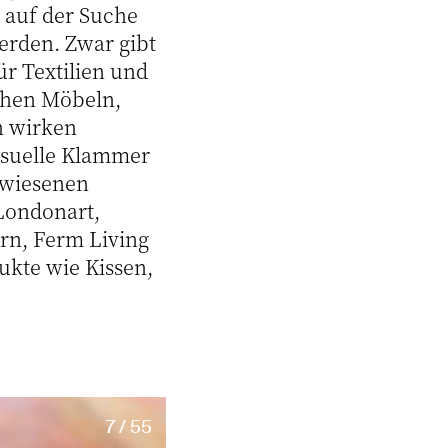
 auf der Suche
erden. Zwar gibt
ür Textilien und
schen Möbeln,
ch wirken
isuelle Klammer
ewiesenen
 Londonart,
rn, Ferm Living
ukte wie Kissen,
7 / 55