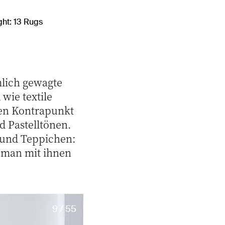
ght: 13 Rugs
mlich gewagte
wie textile
nen Kontrapunkt
 Pastelltönen.
n und Teppichen:
 man mit ihnen
9 / 55