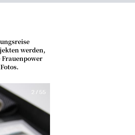
kungsreise
bjekten werden,
e Frauenpower
 Fotos.
2 / 55