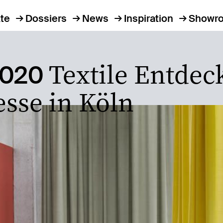
te
Dossiers
News
Inspiration
Showr
Textile Entdec
020
sse in Köln