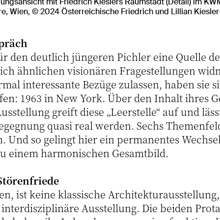
lungsansicht mit Friedrich Kieslers Raumstadt (Detail) im KW
 Wien, © 2024 Österreichische Friedrich und Lillian Kiesler-
spräch
r den deutlich jüngeren Pichler eine Quelle de
e sich ähnlichen visionären Fragestellungen wi
rmal interessante Bezüge zulassen, haben sie s
ffen: 1963 in New York. Über den Inhalt ihres 
sstellung greift diese „Leerstelle“ auf und läss
egegnung quasi real werden. Sechs Themenfeld
Und so gelingt hier ein permanentes Wechsel
 zu einem harmonischen Gesamtbild.
Störenfriede
en, ist keine klassische Architekturausstellung
nterdisziplinäre Ausstellung. Die beiden Prot