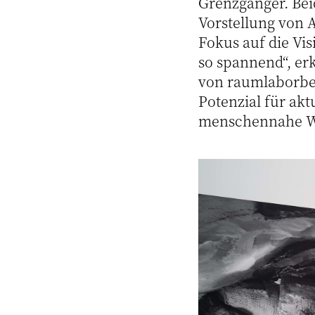
Grenzgänger. Bei
Vorstellung von A
Fokus auf die Vi
so spannend“, erk
von raumlaborber
Potenzial für ak
menschennahe W