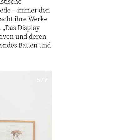
stische
riede – immer den
macht ihre Werke
. „Das Display
tiven und deren
nendes Bauen und
5 / 7