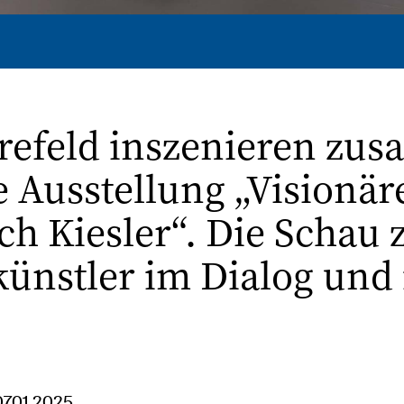
refeld inszenieren zu
e Ausstellung „Visionä
rich Kiesler“. Die Schau
ünstler im Dialog und i
07.01.2025