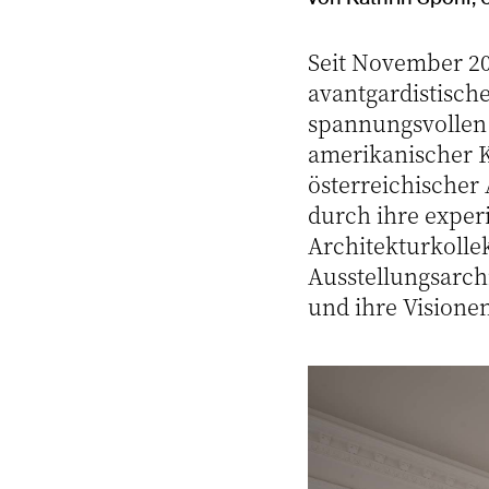
Seit November 20
avantgardistisch
spannungsvollen D
amerikanischer Kü
österreichischer
durch ihre exper
Architekturkolle
Ausstellungsarchi
und ihre Visionen