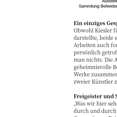
Ausstel
Sammlung Belvedere,
Ein einziges Ge
Obwohl Kiesler fü
darstellte, beid
Arbeiten auch fo
persönlich getro
man nichts. Die Au
geheimnisvolle B
Werke zusammen. 
zweier Künstler
Freigeister und 
„Was wir hier seh
durch und durch i