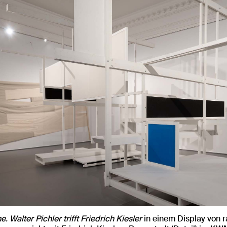
 Walter Pichler trifft Friedrich Kiesler
in einem Display von r