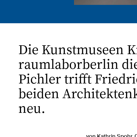
Die Kunstmuseen K
raumlaborberlin di
Pichler trifft Fried
beiden Architektenk
neu.
von Kathrin Spohr, 