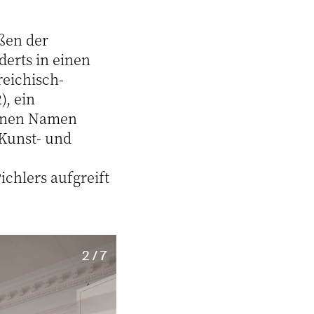
ßen der
derts in einen
reichisch-
), ein
einen Namen
Kunst- und
ichlers aufgreift
2 / 7