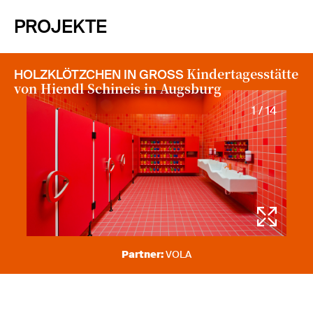
PROJEKTE
Kindertagesstätte
HOLZKLÖTZCHEN IN GROSS
von Hiendl Schineis
in Augsburg
1 / 14
Partner:
VOLA