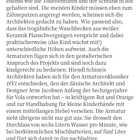
ebenso wie die Toilettentüren und der Schrank in Rot
gehalten sind. Die meisten Kinder müssen eben zum
Zähneputzen angeregt werden, scheinen sich die
Architekten gedacht zu haben. Wie passend also,
dass das trogähnliche Waschbecken aus weißer
Keramik Planschvergnügen verspricht und dabei
praktischerweise (das Kind wächst mit!)
unterschiedliche Höhen aufweist. Auch die
Armaturen fügen sich in den gestalterischen
Anspruch des Projekts und sind noch dazu
kindgerecht zu bedienen: Hiendl Schineis
Architekten haben sich für den Armaturenklassiker
HV1
entschieden, den der dänische Architekt und
Designer Arne Jacobsen Anfang der Sechzigerjahre
für Vola entworfen hat – in kräftigem Rot und Orange
und zur Handhabung für kleine Kinderhände mit
einem mittellangen Hebel versehen. Die Armatur
sieht übrigens nicht nur gut aus: Sie drosselt den
Durchlass von sechs Litern Wasser pro Minute, wie
bei herkömmlichen Mischbatterien, auf fünf Liter
und fügt sich damit in das nachhaltige