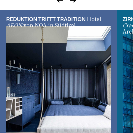
zurück
vor
Hotel
REDUKTION TRIFFT TRADITION
ZIR
AEON
von NOA in Südtirol
Cra
Arc