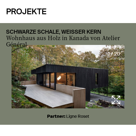
PROJEKTE
SCHWARZE SCHALE, WEISSER KERN
Wohnhaus aus Holz in Kanada von Atelier
Général
1 / 20
Partner:
Ligne Roset