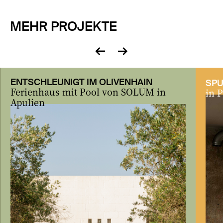
MEHR PROJEKTE
zurück
vor
ENTSCHLEUNIGT IM OLIVENHAIN
SPU
Ferienhaus mit Pool von SOLUM in
in 
Apulien