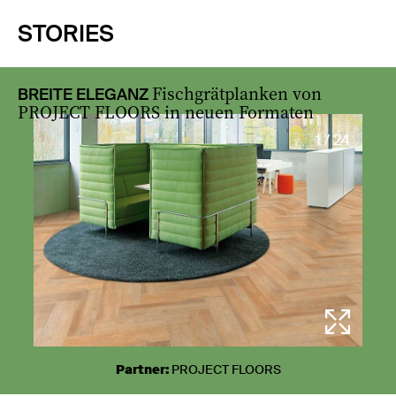
STORIES
Fischgrätplanken von
BREITE ELEGANZ
PROJECT FLOORS in neuen Formaten
1 / 24
Partner:
PROJECT FLOORS