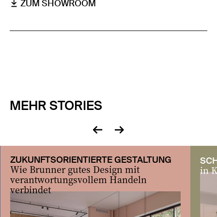
ZUM SHOWROOM
MEHR STORIES
zurück
vor
ZUKUNFTSORIENTIERTE GESTALTUNG
SC
Wie Brunner gutes Design mit
in 
verantwortungsvollem Handeln
verbindet