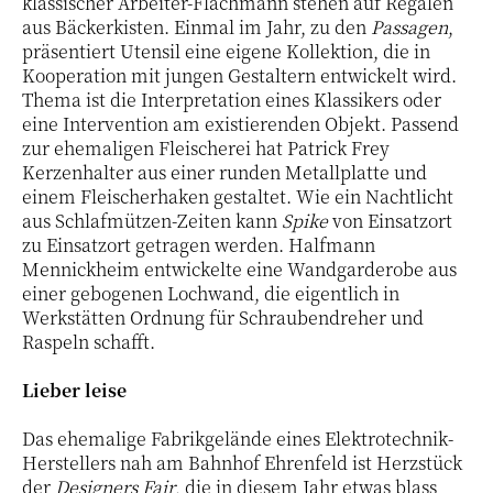
klassischer Arbeiter-Flachmann stehen auf Regalen
aus Bäckerkisten. Einmal im Jahr, zu den
Passagen
,
präsentiert Utensil eine eigene Kollektion, die in
Kooperation mit jungen Gestaltern entwickelt wird.
Thema ist die Interpretation eines Klassikers oder
eine Intervention am existierenden Objekt. Passend
zur ehemaligen Fleischerei hat Patrick Frey
Kerzenhalter aus einer runden Metallplatte und
einem Fleischerhaken gestaltet. Wie ein Nachtlicht
aus Schlafmützen-Zeiten kann
Spike
von Einsatzort
zu Einsatzort getragen werden. Halfmann
Mennickheim entwickelte eine Wandgarderobe aus
einer gebogenen Lochwand, die eigentlich in
Werkstätten Ordnung für Schraubendreher und
Raspeln schafft.
Lieber leise
Das ehemalige Fabrikgelände eines Elektrotechnik-
Herstellers nah am Bahnhof Ehrenfeld ist Herzstück
der
Designers Fair
, die in diesem Jahr etwas blass