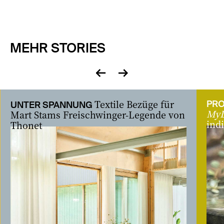
MEHR STORIES
zurück
vor
Textile Bezüge für
PRO
UNTER SPANNUNG
MyD
Mart Stams Freischwinger-Legende von
ind
Thonet