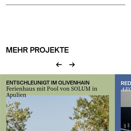
MEHR PROJEKTE
zurück
vor
ENTSCHLEUNIGT IM OLIVENHAIN
RED
Ferienhaus mit Pool von SOLUM in
AE
Apulien