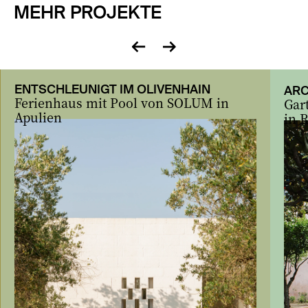
MEHR PROJEKTE
zurück
vor
ENTSCHLEUNIGT IM OLIVENHAIN
ARC
Ferienhaus mit Pool von SOLUM in
Gar
Apulien
in 