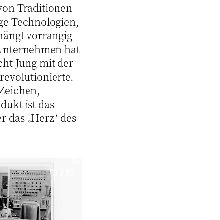
 von Traditionen
ige Technologien,
hängt vorrangig
 Unternehmen hat
cht Jung mit der
revolutionierte.
 Zeichen,
ukt ist das
r das „Herz“ des
3 / 10