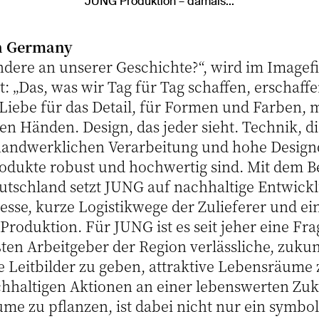
JUNG Produktion – damals...
in Germany
ondere an unserer Geschichte?“, wird im Imagef
t: „Das, was wir Tag für Tag schaffen, erschaffe
 Liebe für das Detail, für Formen und Farben, 
 Händen. Design, das jeder sieht. Technik, die
 handwerklichen Verarbeitung und hohe Designq
Produkte robust und hochwertig sind. Mit dem B
utschland setzt JUNG auf nachhaltige Entwick
esse, kurze Logistikwege der Zulieferer und ei
 Produktion. Für JUNG ist es seit jeher eine Fr
ßten Arbeitgeber der Region verlässliche, zuku
de Leitbilder zu geben, attraktive Lebensräume
achhaltigen Aktionen an einer lebenswerten Zu
ume zu pflanzen, ist dabei nicht nur ein symbol