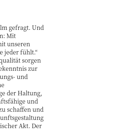
ilm gefragt. Und
n: Mit
mit unseren
 jeder fühlt.“
ualität sorgen
ekenntnis zur
lungs- und
ne
age der Haltung,
nftsfähige und
 zu schaffen und
kunftsgestaltung
ischer Akt. Der