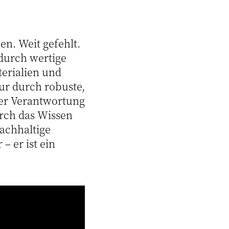
en. Weit gefehlt.
 durch wertige
erialien und
ur durch robuste,
ler Verantwortung
rch das Wissen
nachhaltige
– er ist ein