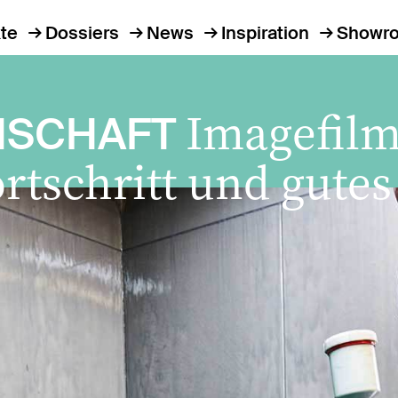
te
Dossiers
News
Inspiration
Showr
Imagefil
NSCHAFT
ortschritt und gute