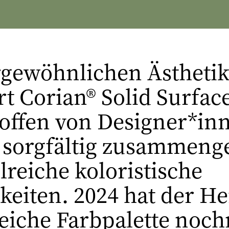
rgewöhnlichen Ästheti
rt Corian® Solid Surfac
toffen von Designer*in
 sorgfältig zusammenge
reiche koloristische
eiten. 2024 hat der He
eiche Farbpalette noch