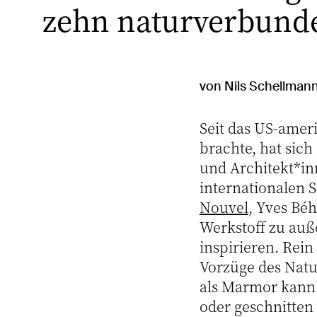
zehn naturverbunde
von Nils Schellmann
Seit das US-ame
brachte, hat sic
und Architekt*in
internationalen 
Nouvel
, Yves Bé
Werkstoff zu au
inspirieren. Rein
Vorzüge des Natur
als Marmor kann 
oder geschnitten