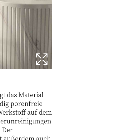
t das Material
ndig porenfreie
Werkstoff auf dem
Verunreinigungen
. Der
lt außerdem auch