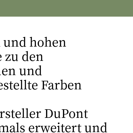
k und hohen
e zu den
nen und
stellte Farben
rsteller DuPont
mals erweitert und