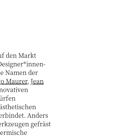
uf den Markt
 Designer*innen-
oße Namen der
go Maurer
,
Jean
nnovativen
ürfen
 ästhetischen
verbindet. Anders
erkzeugen gefräst
hermische