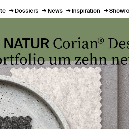
te
Dossiers
News
Inspiration
Showr
Corian® De
 NATUR
ortfolio um zehn n