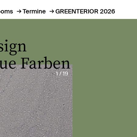
ooms
Termine
GREENTERIOR 2026
sign
eue Farben
1 / 19