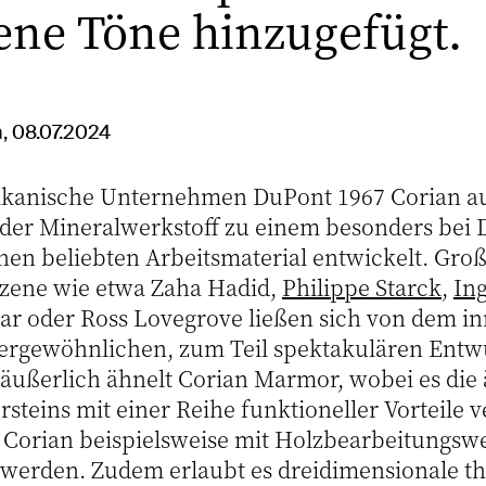
ne Töne hinzugefügt.
, 08.07.2024
rikanische Unternehmen DuPont 1967 Corian a
h der Mineralwerkstoff zu einem besonders bei
nen beliebten Arbeitsmaterial entwickelt. Gr
Szene wie etwa Zaha Hadid,
Philippe Starck
,
In
har oder Ross Lovegrove ließen sich von dem i
ßergewöhnlichen, zum Teil spektakulären Entw
 äußerlich ähnelt Corian Marmor, wobei es die
steins mit einer Reihe funktioneller Vorteile 
Corian beispielsweise mit Holzbearbeitungsw
 werden. Zudem erlaubt es dreidimensionale t