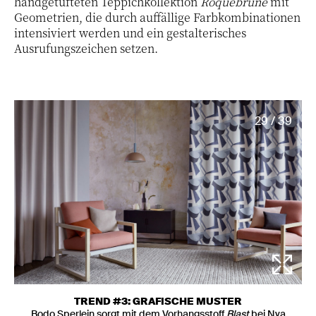
handgetufteten Teppichkollektion
Roquebrune
mit
Geometrien, die durch auffällige Farbkombinationen
intensiviert werden und ein gestalterisches
Ausrufungszeichen setzen.
29 / 39
TREND #3: GRAFISCHE MUSTER
Bodo Sperlein sorgt mit dem Vorhangsstoff
Blast
bei Nya