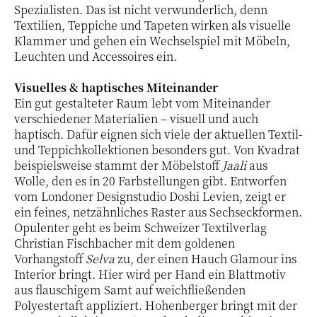
Spezialisten. Das ist nicht verwunderlich, denn
Textilien, Teppiche und Tapeten wirken als visuelle
Klammer und gehen ein Wechselspiel mit Möbeln,
Leuchten und Accessoires ein.
Visuelles & haptisches Miteinander
Ein gut gestalteter Raum lebt vom Miteinander
verschiedener Materialien – visuell und auch
haptisch. Dafür eignen sich viele der aktuellen Textil-
und Teppichkollektionen besonders gut. Von Kvadrat
beispielsweise stammt der Möbelstoff
Jaali
aus
Wolle, den es in 20 Farbstellungen gibt. Entworfen
vom Londoner Designstudio Doshi Levien, zeigt er
ein feines, netzähnliches Raster aus Sechseckformen.
Opulenter geht es beim Schweizer Textilverlag
Christian Fischbacher mit dem goldenen
Vorhangstoff
Selva
zu, der einen Hauch Glamour ins
Interior bringt. Hier wird per Hand ein Blattmotiv
aus flauschigem Samt auf weichfließenden
Polyestertaft appliziert. Hohenberger bringt mit der