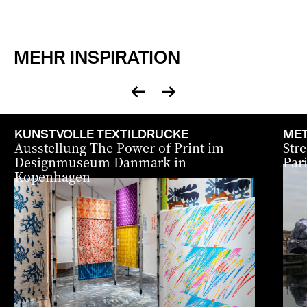
MEHR INSPIRATION
zurück
vor
KUNSTVOLLE TEXTILDRUCKE
MET
Ausstellung The Power of Print im
Stre
Designmuseum Danmark in
Par
Kopenhagen