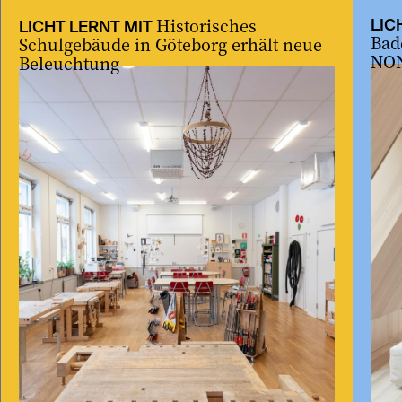
Historisches
LIC
LICHT LERNT MIT
Bad
Schulgebäude in Göteborg erhält neue
NON
Beleuchtung